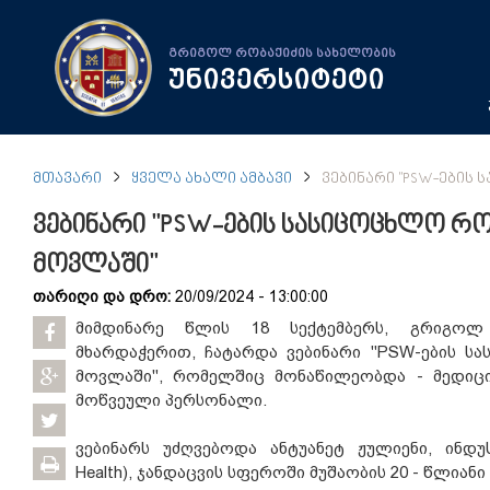
გრიგოლ რობაქიძის სახელობის
უნივერსიტეტი
ᲛᲗᲐᲕᲐᲠᲘ
ᲧᲕᲔᲚᲐ ᲐᲮᲐᲚᲘ ᲐᲛᲑᲐᲕᲘ
ᲕᲔᲑᲘᲜᲐᲠᲘ "PSW-ᲔᲑᲘᲡ
ვებინარი "PSW-ების სასიცოცხლო რ
მოვლაში"
თარიღი და დრო:
20/09/2024 - 13:00:00
მიმდინარე წლის 18 სექტემბერს, გრიგოლ 
მხარდაჭერით, ჩატარდა ვებინარი "PSW-ების 
მოვლაში", რომელშიც მონაწილეობდა - მედიცი
მოწვეული პერსონალი.
ვებინარს უძღვებოდა ანტუანეტ ჟულიენი, ინდუს
Health), ჯანდაცვის სფეროში მუშაობის 20 - წლია