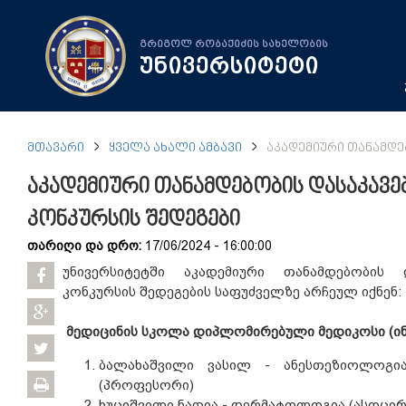
გრიგოლ რობაქიძის სახელობის
უნივერსიტეტი
ᲛᲗᲐᲕᲐᲠᲘ
ᲧᲕᲔᲚᲐ ᲐᲮᲐᲚᲘ ᲐᲛᲑᲐᲕᲘ
ᲐᲙᲐᲓᲔᲛᲘᲣᲠᲘ ᲗᲐᲜᲐᲛᲓᲔ
აკადემიური თანამდებობის დასაკავ
კონკურსის შედეგები
თარიღი და დრო:
17/06/2024 - 16:00:00
უნივერსიტეტში აკადემიური თანამდებობის 
კონკურსის შედეგების საფუძველზე არჩეულ იქნენ:
მედიცინის სკოლა დიპლომირებული მედიკოსი (ი
ბალახაშვილი ვასილ - ანესთეზიოლოგი
(პროფესორი)
ხუციშვილი ნათია - დერმატოლოგია (ასოცი