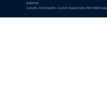
2384406
ბათუმი, მახინჯაური, თამარ მეფის ქუჩა N60; 6000
| ტე