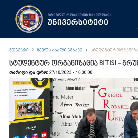
გრიგოლ რობაქიძის სახელობის
უნივერსიტეტი
ᲛᲗᲐᲕᲐᲠᲘ
ᲧᲕᲔᲚᲐ ᲐᲮᲐᲚᲘ ᲐᲛᲑᲐᲕᲘ
ᲡᲢᲣᲓᲔᲜᲢᲣᲠ ᲝᲠᲒᲐᲜᲘᲖᲐᲪ
სტუდენტურ ორგანიზაცია BITISI - გრ
თარიღი და დრო:
27/10/2023 - 16:00:00