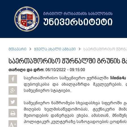
გრიგოლ რობაქიძის სახელობის
უნივერსიტეტი
ᲛᲗᲐᲕᲐᲠᲘ
ᲧᲕᲔᲚᲐ ᲐᲮᲐᲚᲘ ᲐᲛᲑᲐᲕᲘ
ᲡᲐᲔᲠᲗᲐᲨᲝᲠᲘᲡᲝ ᲟᲣᲠᲜᲐ
საერთაშორისო ჟურნალში გრუნის მკ
თარიღი და დრო:
06/10/2022 - 09:15:00
საერთაშორისო სამეცნიერო ჟურნალში
Media4u
დუბოვსკასა და ახალგაზრდა მკვლევრების,
სამეცნიერო სტატიები.
სამეცნიერო ნაშრომები სხვადასხვა სფეროში 
მიღების ხელმისაწვდომობას, ტექნიკური მი
მეთოდების დანერგვას ეხება. ამასთან, მნიშ
პოლიტიკურ კულტურაზე საზოგადოების ცოდნის 
+