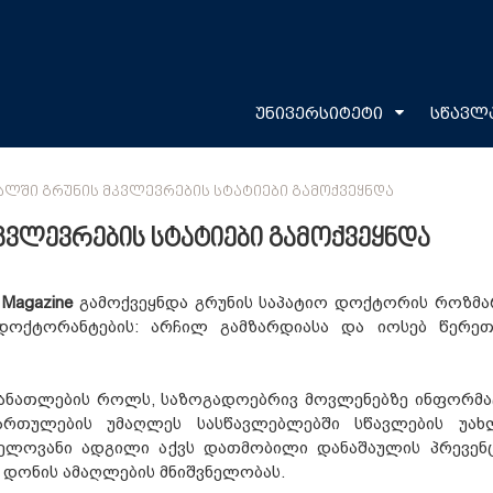
უნივერსიტეტი
სწავლ
ᲚᲨᲘ ᲒᲠᲣᲜᲘᲡ ᲛᲙᲕᲚᲔᲕᲠᲔᲑᲘᲡ ᲡᲢᲐᲢᲘᲔᲑᲘ ᲒᲐᲛᲝᲥᲕᲔᲧᲜᲓᲐ
ვლევრების სტატიები გამოქვეყნდა
 Magazine
გამოქვეყნდა გრუნის საპატიო დოქტორის როზმა
 დოქტორანტების: არჩილ გამზარდიასა და იოსებ წერე
განათლების როლს, საზოგადოებრივ მოვლენებზე ინფორმა
მართულების უმაღლეს სასწავლებლებში სწავლების უახ
ვნელოვანი ადგილი აქვს დათმობილი დანაშაულის პრევენც
დონის ამაღლების მნიშვნელობას.