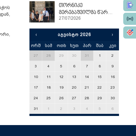
თორნიკე
ბჭოს
მერებაშვილმა წარჩინებით დაასრულა ეტვოშ ლორანის უნივერსიტეტის სამაგისტრო პროგრამა
დან,
27/07/2026
ორი,
‹
ᲐᲒᲕᲘᲡᲢᲝ 2026
›
ორშ
სამ
ოთხ
ხუთ
პარ
შაბ
კვი
x
27
28
29
30
31
1
2
3
4
5
6
7
8
9
10
11
12
13
14
15
16
17
18
19
20
21
22
23
24
25
26
27
28
29
30
31
1
2
3
4
5
6