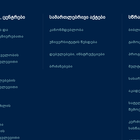
, ცენტრები
სამართლებრივი აქტები
სწრა
 და
კანონმდებლობა
ბიბლ
ცნიერებათა
უნივერსიტეტის წესდება
გამო
დებულებები, ინსტრუქციები
პროგ
თველობის
კვლევითი
ბრძანებები
მულტ
სასა
ლებების
კვლევითი
აკადე
სატე
ცხლის
შემო
კერძ
და
სასწ
ის
 კვლევითი