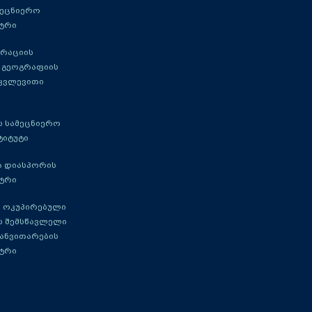
მეცნიერო
ტრი
გრაციის
 გეოგრაფიის
 კვლევითი
 სამეცნიერო
ტიტუტი
ა დიასპორის
ტრი
 ოკუპირებული
ს შემსწავლელი
განვითარების
ტრი