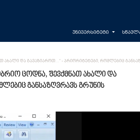
უნივერსიტეტი
სწავლ
Თ ᲐᲮᲐᲚᲘ ᲓᲐ ᲒᲐᲕᲐᲖᲘᲐᲠᲝᲗ...“ - ᲞᲠᲘᲝᲠᲘᲢᲔᲢᲔᲑᲘ, ᲠᲝᲛᲚᲔᲑᲘᲪ ᲒᲐᲜᲡ
ბრიო ცოდნა, შევქმნათ ახალი და
ომლებიც განსაზღვრავს გრუნის