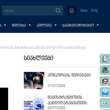
Geo
Eng
ა
მიღება
კვლევა
საერთაშორისო
ᲐᲖᲦᲕᲠᲐᲕᲡ ᲒᲠᲣᲜᲘᲡ ᲡᲐᲒᲐᲜᲛᲐᲜᲐᲗᲚᲔᲑᲚᲝ ᲡᲐᲥᲛᲘᲐᲜᲝᲑᲐᲡ
სიახლეები
კონკურსის შედეგები
31/07/2026
მაგისტრანტობის
კანდიდატებისთვის
28/07/2026