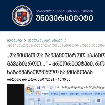
გრიგოლ რობაქიძის სახელობის
უნივერსიტეტი
ᲛᲗᲐᲕᲐᲠᲘ
ᲧᲕᲔᲚᲐ ᲐᲮᲐᲚᲘ ᲐᲛᲑᲐᲕᲘ
„ᲓᲐᲕᲘᲪᲕᲐᲗ ᲓᲐ ᲒᲐᲜᲕᲐᲕᲘᲗᲐᲠᲝᲗ ᲡᲐᲙᲐᲪᲝᲑᲠᲘᲝ ᲪᲝᲓᲜᲐ, ᲨᲔᲕᲥᲛᲜᲐ
„დავიცვათ და განვავითაროთ საკაცო
გავაზიაროთ...“ - პრიორიტეტები, რ
საგანმანათლებლო საქმიანობას
თარიღი და დრო:
05/07/2021 - 10:30:00