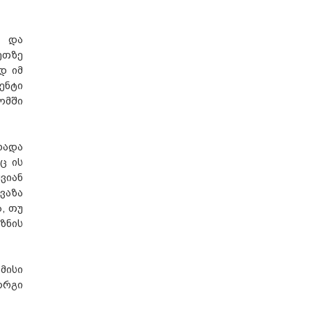
ა და
ეთზე
დ იმ
ენტი
ომში
ხადა
ც ის
ვიან
ვაზა
, თუ
ზნის
მისი
ორგი