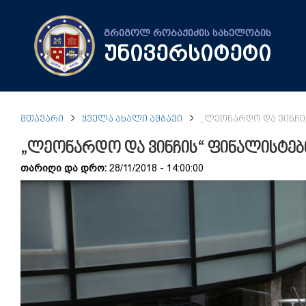
გრიგოლ რობაქიძის სახელობის
უნივერსიტეტი
ᲛᲗᲐᲕᲐᲠᲘ
ᲧᲕᲔᲚᲐ ᲐᲮᲐᲚᲘ ᲐᲛᲑᲐᲕᲘ
„ᲚᲔᲝᲜᲐᲠᲓᲝ ᲓᲐ ᲕᲘᲜᲩᲘ
„ლეონარდო და ვინჩის“ ფინალისტებ
თარიღი და დრო:
28/11/2018 - 14:00:00