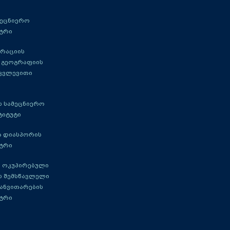
მეცნიერო
ტრი
გრაციის
 გეოგრაფიის
 კვლევითი
 სამეცნიერო
ტიტუტი
ა დიასპორის
ტრი
 ოკუპირებული
ს შემსწავლელი
განვითარების
ტრი