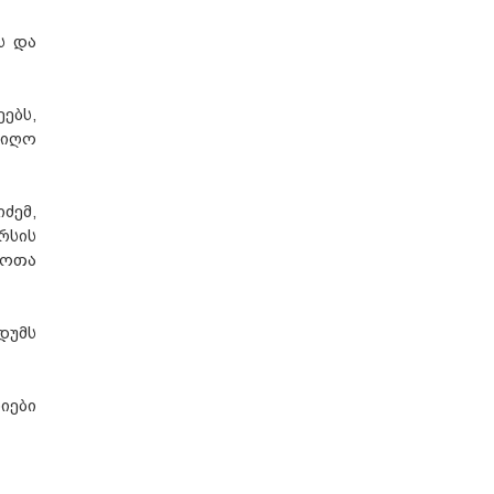
ს და
ებს,
იიღო
ძემ,
რსის
შოთა
დუმს
იები