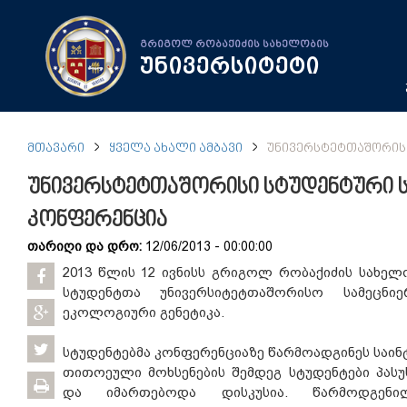
გრიგოლ რობაქიძის სახელობის
უნივერსიტეტი
ᲛᲗᲐᲕᲐᲠᲘ
ᲧᲕᲔᲚᲐ ᲐᲮᲐᲚᲘ ᲐᲛᲑᲐᲕᲘ
ᲣᲜᲘᲕᲔᲠᲡᲢᲔᲢᲗᲐᲨᲝᲠᲘᲡ
უნივერსტეტთაშორისი სტუდენტური 
კონფერენცია
თარიღი და დრო:
12/06/2013 - 00:00:00
2013 წლის 12 ივნისს გრიგოლ რობაქიძის სახელ
სტუდენტთა უნივერსიტეტთაშორისო სამეცნი
ეკოლოგიური გენეტიკა.
სტუდენტებმა კონფერენციაზე წარმოადგინეს საინ
თითოეული მოხსენების შემდეგ სტუდენტები პას
და იმართებოდა დისკუსია. წარმოდგენ